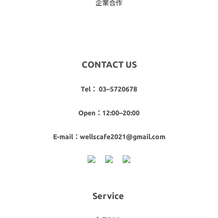
企業合作
CONTACT US
Tel： 03–5720678
Open：12:00–20:00
E-mail：wellscafe2021@gmail.com
Service