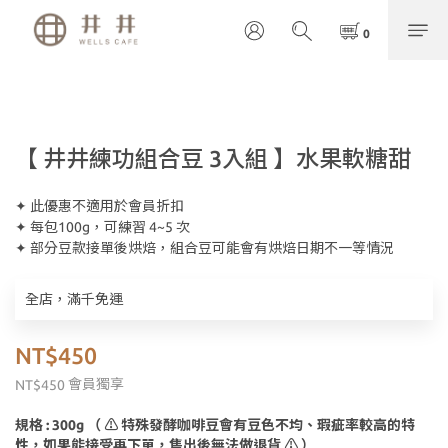
【 井井練功組合豆 3入組 】水果軟糖甜
✦ 此優惠不適用於會員折扣
✦ 每包100g，可練習 4~5 次
✦ 部分豆款接單後烘焙，組合豆可能會有烘焙日期不一等情況
全店，滿千免運
NT$450
會員獨享
NT$450
規格
: 300g （ ⚠️ 特殊發酵咖啡豆會有豆色不均、瑕疵率較高的特
性，如果能接受再下單，售出後無法做退貨 ⚠️ ）