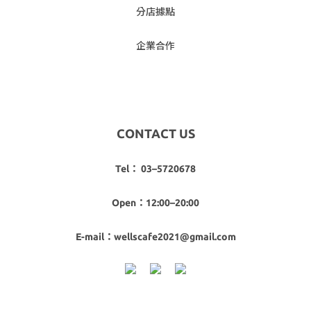
分店據點
企業合作
CONTACT US
Tel： 03–5720678
Open：12:00–20:00
E-mail：wellscafe2021@gmail.com