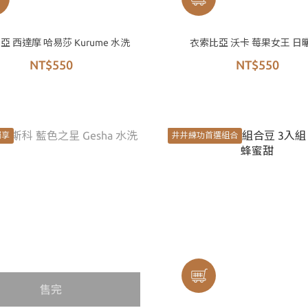
亞 西達摩 哈易莎 Kurume 水洗
衣索比亞 沃卡 莓果女王 日曬
NT$550
NT$550
獨享
井井練功首選組合
售完