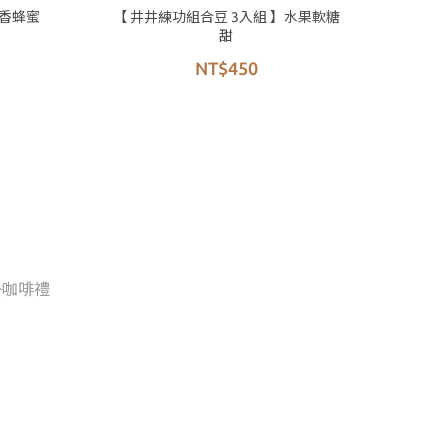
花香蜂蜜
【 井井練功組合豆 3入組 】水果軟糖
甜
NT$450