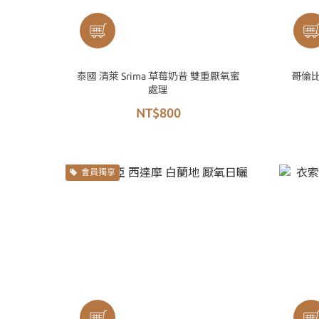
泰國 清萊 Srima 草莓奶昔 雙重厭氧蜜
哥倫比
處理
NT$800
會員獨享