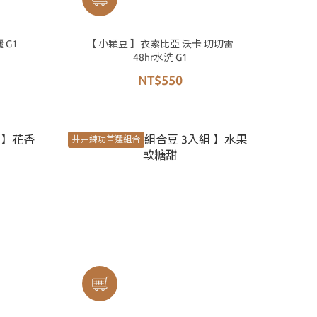
 G1
【 小顆豆 】衣索比亞 沃卡 切切雷
48hr水洗 G1
NT$550
井井練功首選組合