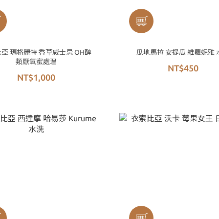
亞 瑪格麗特 香草威士忌 OH醇
瓜地馬拉 安提瓜 維蘿妮雅 
類厭氧蜜處理
NT$450
NT$1,000