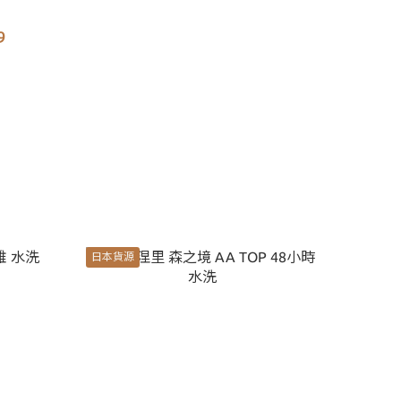
9
日本貨源