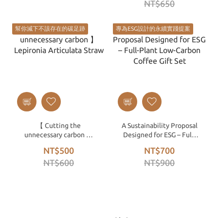
NT$650
Technology for Drip
Coffee Filter Bags
幫你減下不該存在的碳足跡
專為ESG設計的永續實踐提案
【 Cutting the
A Sustainability Proposal
unnecessary carbon 】
Designed for ESG – Full-
Lepironia Articulata
Plant Low-Carbon Coffee
NT$500
NT$700
Straw
Gift Set
NT$600
NT$900