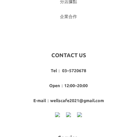
分店據點
企業合作
CONTACT US
Tel： 03–5720678
Open：12:00–20:00
E-mail：wellscafe2021@gmail.com