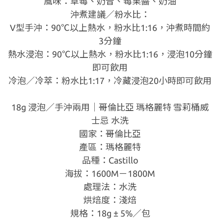
風味：草莓、奶昔、莓果醬、奶油
沖煮建議／粉水比：
V型手沖：90℃以上熱水，粉水比1:16，沖煮時間約
3分鐘
熱水浸泡：90℃以上熱水，粉水比1:16，浸泡10分鐘
即可飲用
冷泡／冷萃：粉水比1:17，冷藏浸泡20小時即可飲用
18g 浸泡／手沖兩用｜哥倫比亞 瑪格麗特 雪莉桶威
士忌 水洗
國家：哥倫比亞
產區：瑪格麗特
品種：Castillo
海拔：1600M－1800M
處理法：水洗
烘焙度：淺焙
規格：18g ± 5%／包