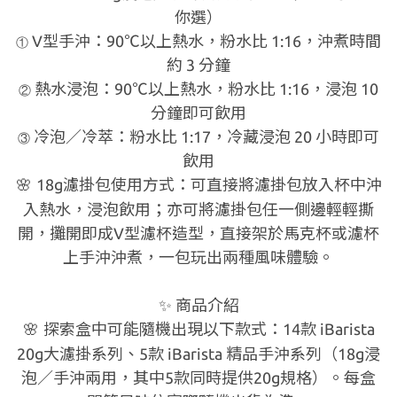
你選）
V型手沖：90℃以上熱水，粉水比 1:16，沖煮時間
①
約 3 分鐘
熱水浸泡：90℃以上熱水，粉水比 1:16，浸泡 10
②
分鐘即可飲用
冷泡／冷萃：粉水比 1:17，冷藏浸泡 20 小時即可
③
飲用
18g濾掛包使用方式：可直接將濾掛包放入杯中沖
🌸
入熱水，浸泡飲用；亦可將濾掛包任一側邊輕輕撕
開，攤開即成V型濾杯造型，直接架於馬克杯或濾杯
上手沖沖煮，一包玩出兩種風味體驗。
✨
商品介紹
探索盒中可能隨機出現以下款式：
14款 iBarista
🌸
20g大濾掛系列
、
5款 iBarista 精品手沖系列（18g浸
泡／手沖兩用，其中5款同時提供20g規格）
。每盒