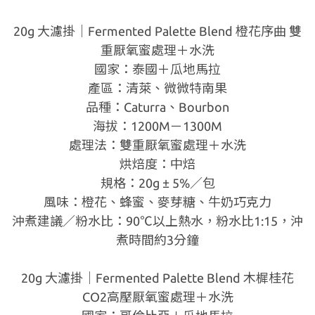
20g 大濾掛｜Fermented Palette Blend 橙花序曲 雙
重厭氧蜜處理＋水洗
國家：泰國＋瓜地馬拉
產區：清萊、微微特南果
品種：Caturra、Bourbon
海拔：1200M－1300M
處理法：雙重厭氧蜜處理＋水洗
烘焙度：中焙
規格：20g ± 5%／包
風味：橙花、蜂蜜、麥芽糖、牛奶巧克力
沖煮建議／粉水比：90℃以上熱水，粉水比1:15，沖
煮時間約3分鐘
20g 大濾掛｜Fermented Palette Blend 木樨桂花
CO2高壓厭氧蜜處理＋水洗