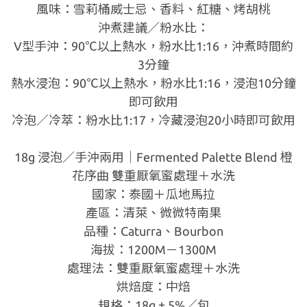
風味：雪莉桶威士忌、香料、紅糖、烤胡桃
沖煮建議／粉水比：
V型手沖：90℃以上熱水，粉水比1:16，沖煮時間約
3分鐘
熱水浸泡：90℃以上熱水，粉水比1:16，浸泡10分鐘
即可飲用
冷泡／冷萃：粉水比1:17，冷藏浸泡20小時即可飲用
18g 浸泡／手沖兩用｜Fermented Palette Blend 橙
花序曲 雙重厭氧蜜處理＋水洗
國家：泰國＋瓜地馬拉
產區：清萊、微微特南果
品種：Caturra、Bourbon
海拔：1200M－1300M
處理法：雙重厭氧蜜處理＋水洗
烘焙度：中焙
規格：18g ± 5%／包