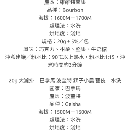
產區：維維特南果
品種：Bourbon
海拔：1600M－1700M
處理法：水洗
烘焙度：淺焙
規格：20g ± 5%／包
風味：巧克力、柑橘、堅果、牛奶糖
沖煮建議／粉水比：90℃以上熱水，粉水比1:15，沖
煮時間約3分鐘
20g 大濾掛｜巴拿馬 波奎特 獅子小農 藝伎 水洗
國家：巴拿馬
產區：波奎特
品種：Geisha
海拔：1500M－1600M
處理法：水洗
烘焙度：淺焙