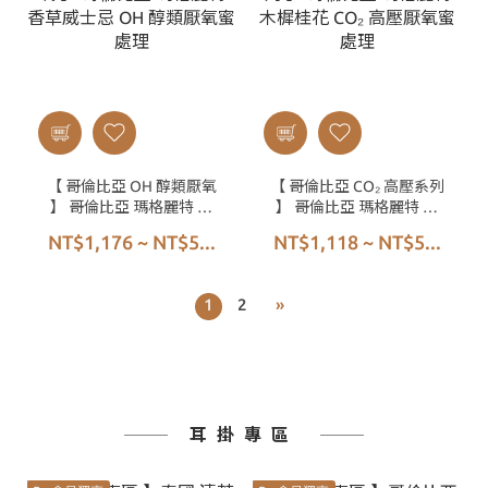
【 哥倫比亞 OH 醇類厭氧
【 哥倫比亞 CO₂ 高壓系列
】 哥倫比亞 瑪格麗特 香
】 哥倫比亞 瑪格麗特 木
草威士忌 OH 醇類厭氧蜜
樨桂花 CO₂ 高壓厭氧蜜處
NT$1,176 ~ NT$5...
NT$1,118 ~ NT$5...
處理
理
1
2
»
耳掛專區