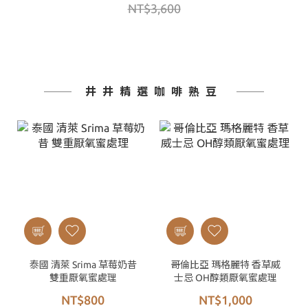
NT$3,600
井井精選咖啡熟豆
泰國 清萊 Srima 草莓奶昔
哥倫比亞 瑪格麗特 香草威
雙重厭氧蜜處理
士忌 OH醇類厭氧蜜處理
NT$800
NT$1,000