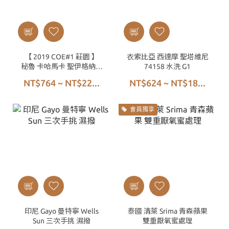
【 2019 COE#1 莊園 】
衣索比亞 西達摩 聖塔維尼
秘魯 卡哈馬卡 聖伊格納西
74158 水洗 G1
奧 La Lúcuma Costa Rica
NT$764 ~ NT$22...
NT$624 ~ NT$18...
95 水洗
會員獨享
印尼 Gayo 曼特寧 Wells
泰國 清萊 Srima 青森蘋果
Sun 三次手挑 濕撥
雙重厭氧蜜處理