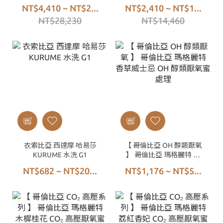
微特南果 水洗 SHB EP
NT$4,410 ~ NT$2...
NT$2,410 ~ NT$1...
NT$28,230
NT$14,460
衣索比亞 西達摩 哈易莎
【 哥倫比亞 OH 醇類厭氧
KURUME 水洗 G1
】 哥倫比亞 瑪格麗特 香
草威士忌 OH 醇類厭氧蜜
NT$682 ~ NT$20...
NT$1,176 ~ NT$5...
處理