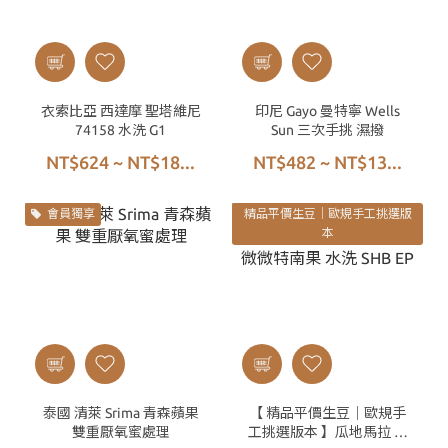
衣索比亞 西達摩 聖塔維尼
印尼 Gayo 曼特寧 Wells
74158 水洗 G1
Sun 三次手挑 濕撥
NT$624 ~ NT$18...
NT$482 ~ NT$13...
會員獨享
精品平價生豆｜歐規手工挑選版
本
泰國 清萊 Srima 青森蘋果
【 精品平價生豆｜歐規手
雙重厭氧蜜處理
工挑選版本 】瓜地馬拉 微