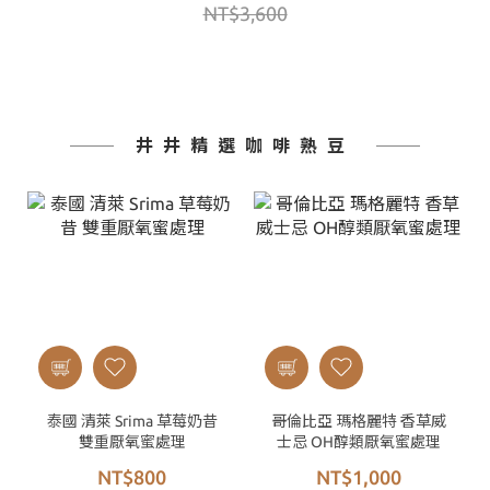
NT$3,600
井井精選咖啡熟豆
泰國 清萊 Srima 草莓奶昔
哥倫比亞 瑪格麗特 香草威
雙重厭氧蜜處理
士忌 OH醇類厭氧蜜處理
NT$800
NT$1,000