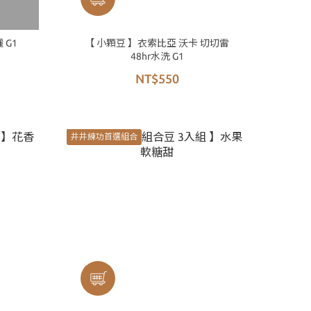
 G1
【 小顆豆 】衣索比亞 沃卡 切切雷
48hr水洗 G1
NT$550
井井練功首選組合