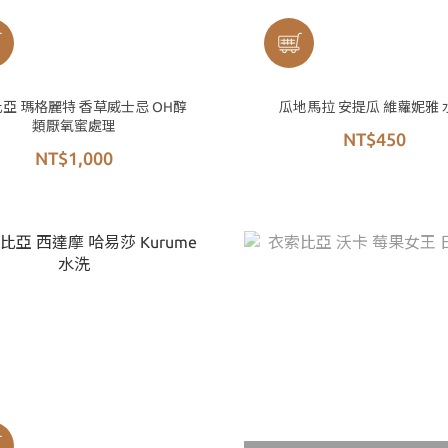
亞 瑪格麗特 香草威士忌 OH醇
瓜地馬拉 安提瓜 維蘿妮雅 
類厭氧蜜處理
NT$450
NT$1,000