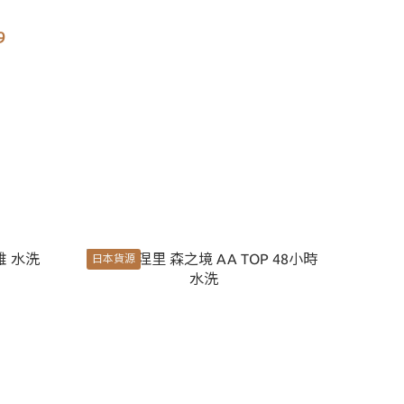
9
日本貨源