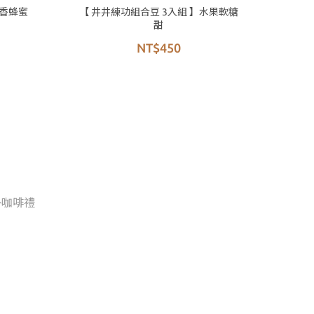
花香蜂蜜
【 井井練功組合豆 3入組 】水果軟糖
甜
NT$450