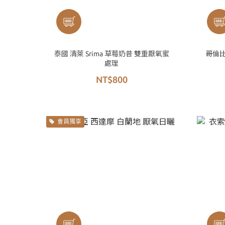
泰國 清萊 Srima 草莓奶昔 雙重厭氧蜜
哥倫比
處理
NT$800
會員獨享