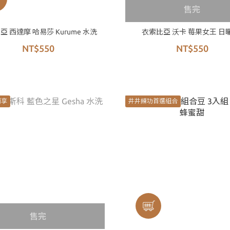
售完
亞 西達摩 哈易莎 Kurume 水洗
衣索比亞 沃卡 莓果女王 日曬
NT$550
NT$550
獨享
井井練功首選組合
售完