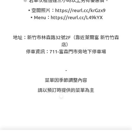
🔆 若單次租借達三小時以上另有優惠價。
▪️空間照片：https://reurl.cc/krGzx9
▪️Menu：https://reurl.cc/L49kYX
地址：新竹市林森路32號2F（靠近萊爾富 新竹竹森
店）
停車資訊：711-富森門市旁地下停車場
-
菜單因季節調整內容
請以預訂時提供的菜單為主