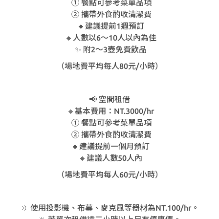
① 餐點可參考菜單品項
② 攜帶外食酌收清潔費
🔸建議提前1週預訂
🔸人數以6～10人以內為佳
✨ 附2～3壺免費飲品
（場地費平均每人80元/小時）
📢 空間租借
🔸基本費用：NT.3000/hr
① 餐點可參考菜單品項
② 攜帶外食酌收清潔費
🔸建議提前一個月預訂
🔸建議人數50人內
（場地費平均每人60元/小時）
🔆 使用投影機、布幕、麥克風等器材為NT.100/hr。