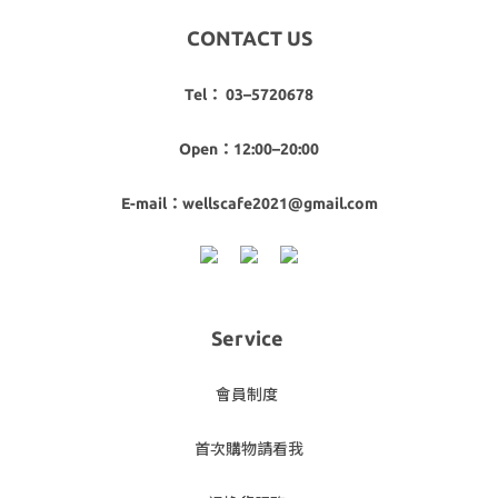
CONTACT US
Tel： 03–5720678
Open：12:00–20:00
E-mail：wellscafe2021@gmail.com
Service
會員制度
首次購物請看我